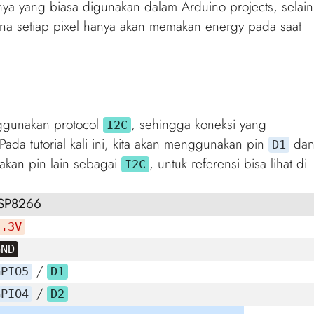
nya yang biasa digunakan dalam Arduino projects, selain
ena setiap pixel hanya akan memakan energy pada saat
ggunakan protocol
, sehingga koneksi yang
I2C
ada tutorial kali ini, kita akan menggunakan pin
da
D1
nakan pin lain sebagai
, untuk referensi bisa lihat di
I2C
SP8266
3.3V
GND
/
GPIO5
D1
/
GPIO4
D2