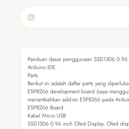
top
Home
Blog
ESP8266 OLED Display
Panduan dasar penggunaan SSD1306 0.96 
Arduino IDE.
Parts
Berikut ini adalah daftar parts yang diperluk
ESP8266 development board (saya menggun
menambahkan add-on ESP8266 pada Arduino 
ESP8266 Board
.
Kabel Micro USB
SSD1306 0.96 inch Oled Display. Oled displ