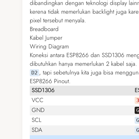
dibandingkan dengan teknologi display lain
kerena tidak memerlukan backlight juga kar
pixel tersebut menyala.
Breadboard
Kabel Jumper
Wiring Diagram
Koneksi antara ESP8266 dan SSD1306 men
dibutuhkan hanya memerlukan 2 kabel saja. P
, tapi sebetulnya kita juga bisa menggu
D2
ESP8266 Pinout
.
SSD1306
E
VCC
GND
SCL
SDA